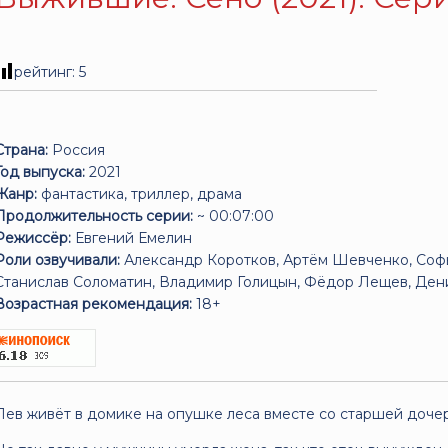
рейтинг:
5
Страна:
Россия
Год выпуска:
2021
Жанр:
фантастика, триллер, драма
Продолжительность серии:
~ 00:07:00
Режиссёр:
Евгений Емелин
Роли озвучивали:
Александр Коротков, Артём Шевченко, Соф
Станислав Соломатин, Владимир Голицын, Фёдор Лещев, Ден
Возрастная рекомендация:
18+
Лев живёт в домике на опушке леса вместе со старшей доч