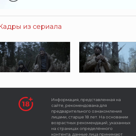
Кадры из сериала
Информация, представленная на
сайте, рекомендована для
предварительного ознакомления
лицами, старше 18 лет. На основании
возрастных рекомендаций, указанных
на страницах определённого
контента, данные лица принимают