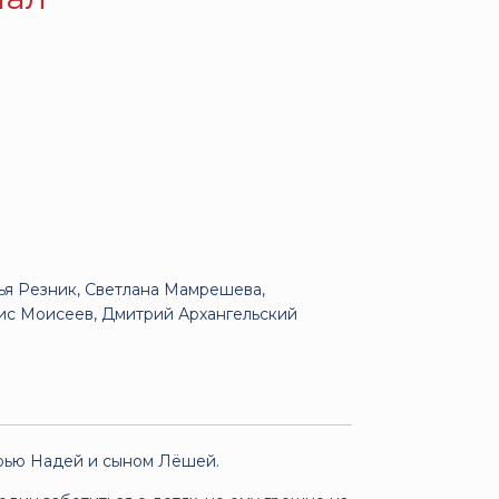
ья Резник, Светлана Мамрешева,
ис Моисеев, Дмитрий Архангельский
ерью Надей и сыном Лёшей.