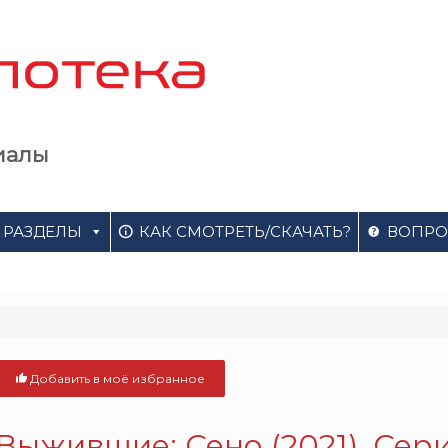
иалы
РАЗДЕЛЫ
КАК СМОТРЕТЬ/СКАЧАТЬ?
ВОПРО
Добавить в моё избранное
Выжившие: Сено (2021). Сер