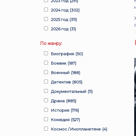
2023 год
(291)
2024 год
(302)
2025 год
(311)
2026 год
(31)
По жанру:
Биография
(50)
Боевик
(187)
Военный
(188)
Детектив
(805)
Документальный
(11)
Драма
(885)
История
(176)
Комедия
(527)
Космос / Инопланетяне
(4)