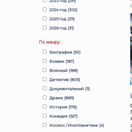
2023 год
(291)
2024 год
(302)
2025 год
(311)
2026 год
(31)
По жанру:
Биография
(50)
Боевик
(187)
Военный
(188)
Детектив
(805)
Документальный
(11)
Драма
(885)
История
(176)
Комедия
(527)
Космос / Инопланетяне
(4)