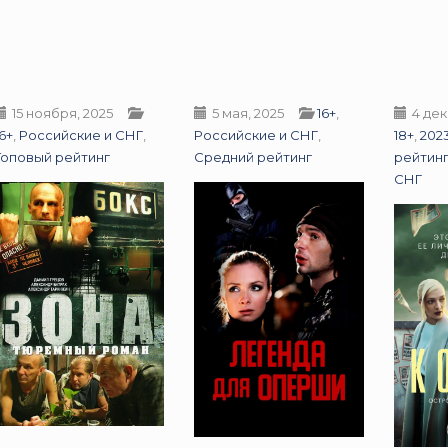
15 ноября, 2025
5 мая, 2025
16+
,
4 дек
16+
,
Российские и СНГ
,
Российские и СНГ
,
18+
,
202
Топовый рейтинг
Средний рейтинг
рейтин
СНГ