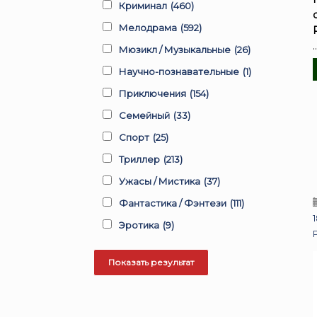
Криминал
(460)
Мелодрама
(592)
.
Мюзикл / Музыкальные
(26)
Научно-познавательные
(1)
Приключения
(154)
Семейный
(33)
Спорт
(25)
Триллер
(213)
Ужасы / Мистика
(37)
Фантастика / Фэнтези
(111)
Эротика
(9)