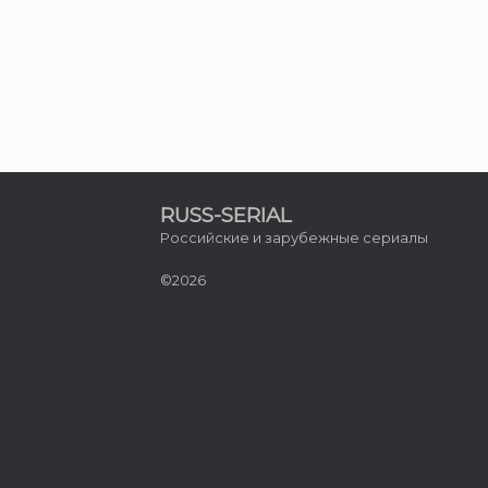
RUSS-SERIAL
Российские и зарубежные сериалы
©2026