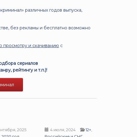
криминал» различных годов выпуска,
стве, без рекламы и бесплатно возможно
о просмотру и скачиванию
с
подбора сериалов
нру, рейтингу и т.п.)!
иминал
нтября, 2025
4 июля, 2024
12+
,
,
2020 год
,
Российские и СНГ
,