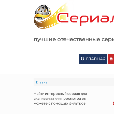
Skip
to
content
лучшие отечественные сер
ГЛАВНАЯ
Главная
Найти интересный сериал для
скачивания или просмотра вы
можете с помощью фильтров