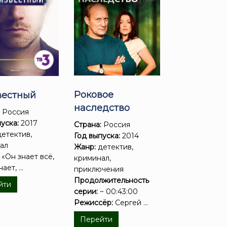
Роковое
вестный
наследство
:
Россия
уска:
2017
Страна:
Россия
етектив,
Год выпуска:
2014
ал
Жанр:
детектив,
«Он знает всё,
криминал,
ает, ...
приключения
Продолжительность
йти
серии:
~ 00:43:00
Режиссёр:
Сергей ...
Перейти