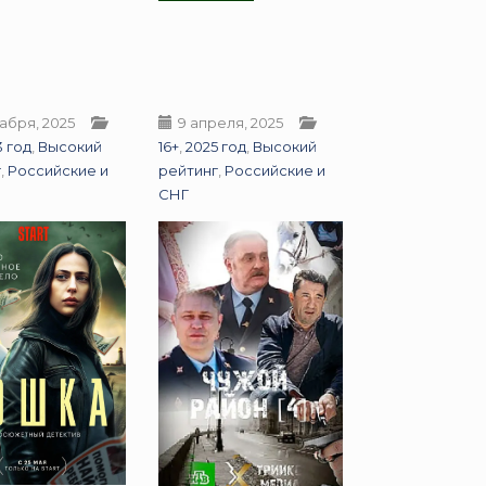
абря, 2025
9 апреля, 2025
3 год
,
Высокий
16+
,
2025 год
,
Высокий
г
,
Российские и
рейтинг
,
Российские и
СНГ