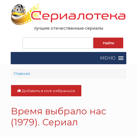
Skip
to
content
лучшие отечественные сериалы
Запрос
для
поиска:
МЕНЮ
Главная
Добавить в моё избранное
Время выбрало нас
(1979). Сериал