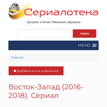
Skip
to
content
лучшие отечественные сериалы
Запрос
для
поиска:
МЕНЮ
Главная
Добавить в моё избранное
Восток-Запад (2016-
2018). Сериал