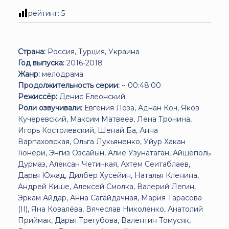
рейтинг:
5
Страна:
Россия, Турция, Украина
Год выпуска:
2016-2018
Жанр:
мелодрама
Продолжительность серии:
~ 00:48:00
Режиссёр:
Денис Елеонский
Роли озвучивали:
Евгения Лоза, Аднан Коч, Яков
Кучеревский, Максим Матвеев, Лена Тронина,
Игорь Костолевский, Шенай Ба, Анна
Варпаховская, Ольга Лукьяненко, Уйур Хакан
Гюнери, Энгиз Озсайын, Алие Узунатаган, Айшегюль
Дурмаз, Алексан Четинкая, Ахтем Сеитаблаев,
Дарья Южад, Дилбер Хусейин, Наталья Кленина,
Андрей Кише, Алексей Смолка, Валерий Легин,
Эркам Айдар, Анна Сагайдачная, Мария Тарасова
(II), Яна Ковалёва, Вячеслав Николенко, Анатолий
Приймак, Дарья Трегубова, Валентин Томусяк,