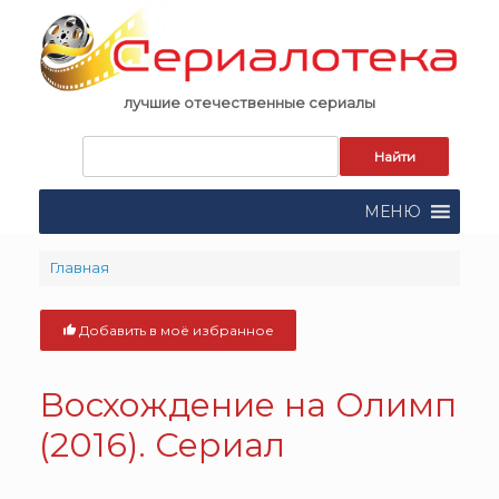
Skip
to
content
лучшие отечественные сериалы
Запрос
для
поиска:
МЕНЮ
Главная
Добавить в моё избранное
Восхождение на Олимп
(2016). Сериал