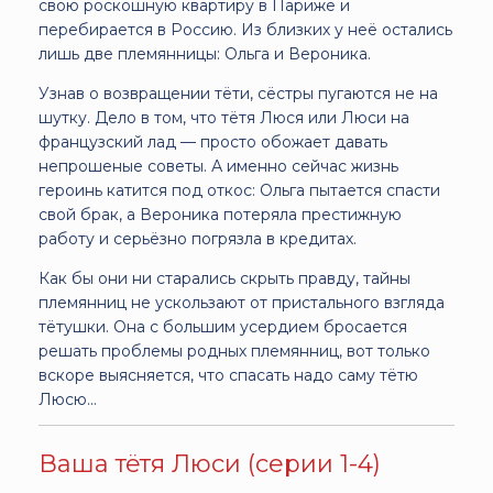
свою роскошную квартиру в Париже и
перебирается в Россию. Из близких у неё остались
лишь две племянницы: Ольга и Вероника.
Узнав о возвращении тёти, сёстры пугаются не на
шутку. Дело в том, что тётя Люся или Люси на
французский лад — просто обожает давать
непрошеные советы. А именно сейчас жизнь
героинь катится под откос: Ольга пытается спасти
свой брак, а Вероника потеряла престижную
работу и серьёзно погрязла в кредитах.
Как бы они ни старались скрыть правду, тайны
племянниц не ускользают от пристального взгляда
тётушки. Она с большим усердием бросается
решать проблемы родных племянниц, вот только
вскоре выясняется, что спасать надо саму тётю
Люсю…
Ваша тётя Люси (серии 1-4)