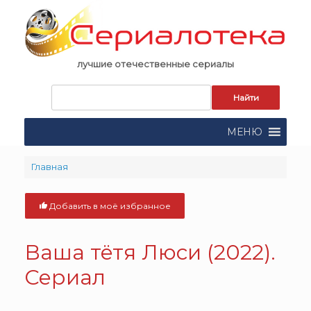
Skip
to
content
лучшие отечественные сериалы
Запрос
для
поиска:
МЕНЮ
Главная
Добавить в моё избранное
Ваша тётя Люси (2022).
Сериал