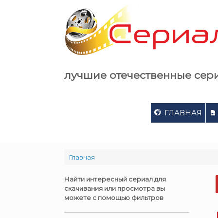
Skip
to
content
лучшие отечественные сер
ГЛАВНАЯ
Главная
Найти интересный сериал для
скачивания или просмотра вы
можете с помощью фильтров