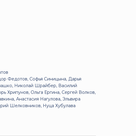
атов
ор Федотов, Софья Синицына, Дарья
пашко, Николай Шрайбер, Василий
рь Хрипунов, Ольга Ергина, Сергей Волков,
вкина, Анастасия Нагулова, Эльвира
Юрий Шелковников, Нуца Хубулава