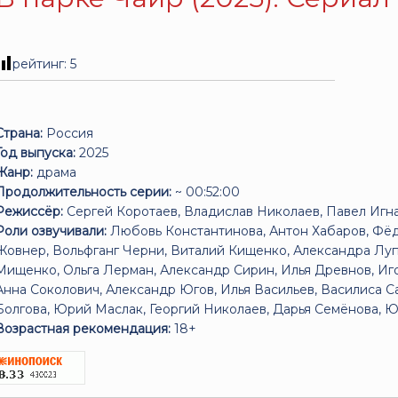
рейтинг:
5
Страна:
Россия
Год выпуска:
2025
Жанр:
драма
Продолжительность серии:
~ 00:52:00
Режиссёр:
Сергей Коротаев, Владислав Николаев, Павел Игн
Роли озвучивали:
Любовь Константинова, Антон Хабаров, Фёд
Жовнер, Вольфганг Черни, Виталий Кищенко, Александра Лу
Мищенко, Ольга Лерман, Александр Сирин, Илья Древнов, Иго
Анна Соколович, Александр Югов, Илья Васильев, Василиса Са
Болгова, Юрий Маслак, Георгий Николаев, Дарья Семёнова, 
Возрастная рекомендация:
18+