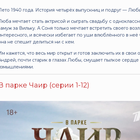
Лето 1940 года. История четырёх выпускниц и подруг — Любы
Люба мечтает стать актрисой и сыграть свадьбу с однокласс
замуж за Вильку. А Соня только мечтает встретить своего во
интересного, и всячески избегает по уши влюблённого в неё
она не спешит делиться ни с кем.
Им кажется, что весь мир открыт и готов заключить их в свои
Андрей, почти старик в глазах Любы, смущает пылкое сердц
измышлениями.
В парке Чаир (серии 1-12)