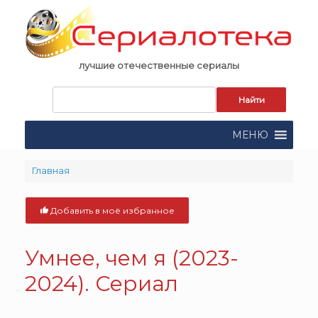
Skip
to
content
лучшие отечественные сериалы
Запрос
для
поиска:
МЕНЮ
Главная
Добавить в моё избранное
Умнее, чем я (2023-
2024). Сериал