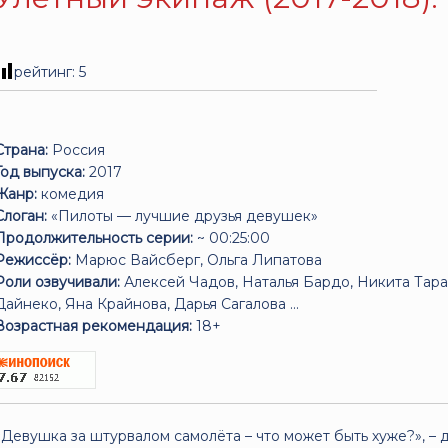
рейтинг:
5
Страна:
Россия
Год выпуска:
2017
Жанр:
комедия
Слоган:
«Пилоты — лучшие друзья девушек»
Продолжительность серии:
~ 00:25:00
Режиссёр:
Марюс Вайсберг, Ольга Липатова
Роли озвучивали:
Алексей Чадов, Наталья Бардо, Никита Тара
Дайнеко, Яна Крайнова, Дарья Сагалова ...
Возрастная рекомендация:
18+
«Девушка за штурвалом самолёта – что может быть хуже?», – 