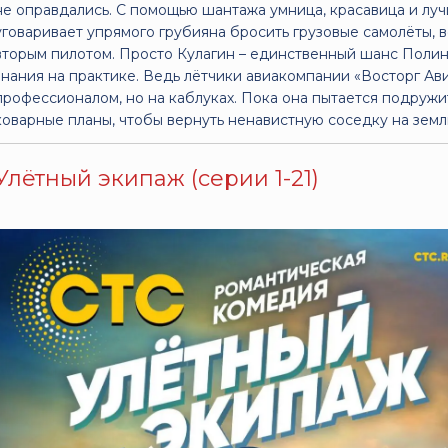
не оправдались. С помощью шантажа умница, красавица и лу
уговаривает упрямого грубияна бросить грузовые самолёты, в
вторым пилотом. Просто Кулагин – единственный шанс Полины
знания на практике. Ведь лётчики авиакомпании «Восторг Авиа
профессионалом, но на каблуках. Пока она пытается подружит
коварные планы, чтобы вернуть ненавистную соседку на земл
Улётный экипаж (серии 1-21)