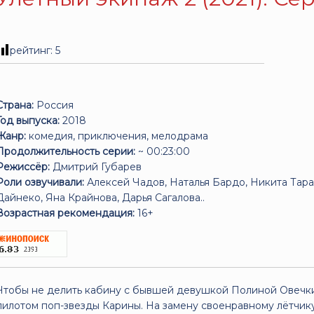
рейтинг:
5
Страна:
Россия
Год выпуска:
2018
Жанр:
комедия, приключения, мелодрама
Продолжительность серии:
~ 00:23:00
Режиссёр:
Дмитрий Губарев
Роли озвучивали:
Алексей Чадов, Наталья Бардо, Никита Тара
Дайнеко, Яна Крайнова, Дарья Сагалова..
Возрастная рекомендация:
16+
Чтобы не делить кабину с бывшей девушкой Полиной Овечки
пилотом поп-звезды Карины. На замену своенравному лётчик