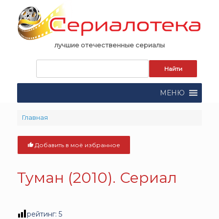
Skip
to
content
лучшие отечественные сериалы
Запрос
для
поиска:
МЕНЮ
Главная
Добавить в моё избранное
Туман (2010). Сериал
рейтинг:
5