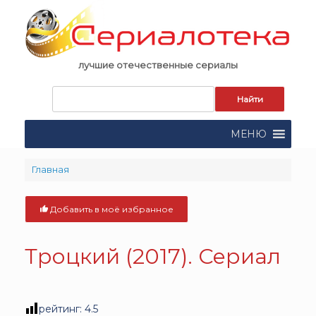
Skip
to
content
лучшие отечественные сериалы
Запрос
для
поиска:
МЕНЮ
Главная
Добавить в моё избранное
Троцкий (2017). Сериал
рейтинг:
4.5