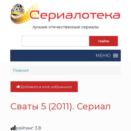
Skip
to
content
лучшие отечественные сериалы
Запрос
для
поиска:
МЕНЮ
Главная
Добавить в моё избранное
Сваты 5 (2011). Сериал
рейтинг:
3.8