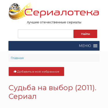
Skip
to
content
лучшие отечественные сериалы
Запрос
для
поиска:
МЕНЮ
Главная
Добавить в моё избранное
Судьба на выбор (2011).
Сериал