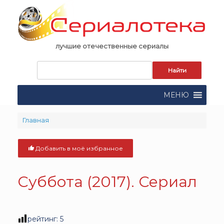
Skip
to
content
лучшие отечественные сериалы
Запрос
для
поиска:
МЕНЮ
Главная
Добавить в моё избранное
Суббота (2017). Сериал
рейтинг:
5