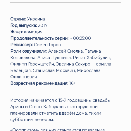
Страна:
Украина
Год выпуска:
2017
Жанр:
комедия
Продолжительность серии:
~ 00:25:00
Режиссёр:
Семен Горов
Роли озвучивали:
Алексей Смолка, Татьяна
Коновалова, Алиса Лукшина, Ринат Хабибулин,
Филипп Горенштейн, Эвелина Сакуро, Неонила
Белецкая, Станислав Москвин, Мирослава
Филиппович
Возрастная рекомендация:
16+
История начинается с 15-й годовщины свадьбы
Арины и Стёпы Каблуковых, которую они
планировали отметить вдвоём дома, тихим
субботним вечером.
«Сюрпризом» для них становится появление