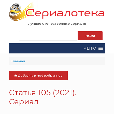
Skip
to
content
лучшие отечественные сериалы
Запрос
для
поиска:
МЕНЮ
Главная
Добавить в моё избранное
Статья 105 (2021).
Сериал