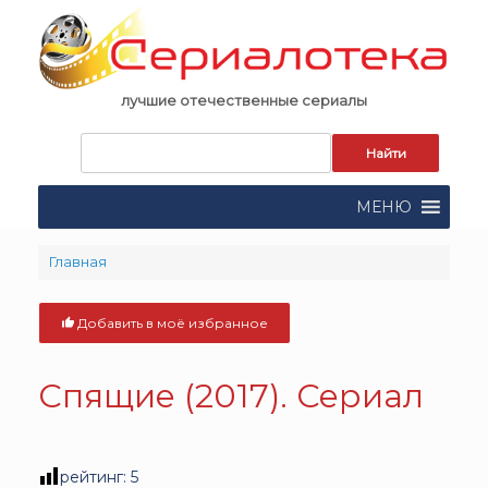
Skip
to
content
лучшие отечественные сериалы
Запрос
для
поиска:
МЕНЮ
Главная
Добавить в моё избранное
Спящие (2017). Сериал
рейтинг:
5