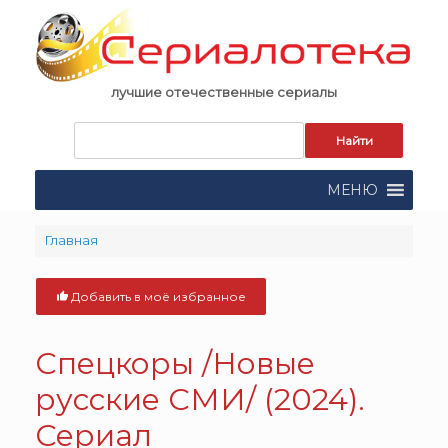
Skip
to
content
лучшие отечественные сериалы
Запрос
для
поиска:
МЕНЮ
Главная
Добавить в моё избранное
Спецкоры /Новые
русские СМИ/ (2024).
Сериал