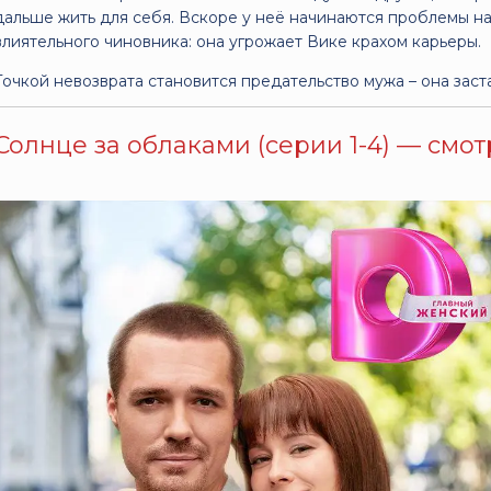
дальше жить для себя. Вскоре у неё начинаются проблемы на
влиятельного чиновника: она угрожает Вике крахом карьеры.
Точкой невозврата становится предательство мужа – она зас
Солнце за облаками (серии 1-4) — смот