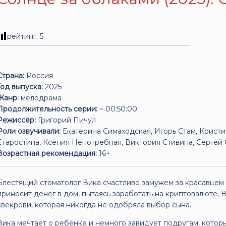
рейтинг:
5
Страна:
Россия
Год выпуска:
2025
Жанр:
мелодрама
Продолжительность серии:
~ 00:50:00
Режиссёр:
Григорий Пичул
Роли озвучивали:
Екатерина Симаходская, Игорь Стам, Крист
Старостина, Ксения Непотребная, Виктория Стивина, Сергей
Возрастная рекомендация:
16+
Блестящий стоматолог Вика счастливо замужем за красавцем 
приносит денег в дом, пытаясь заработать на криптовалюте, В
свекрови, которая никогда не одобряла выбор сына.
Вика мечтает о ребёнке и немного завидует подругам, котор