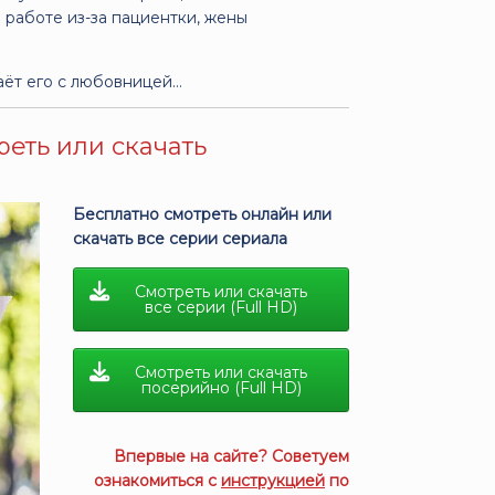
 работе из-за пациентки, жены
таёт его с любовницей…
реть или скачать
Бесплатно смотреть онлайн или
скачать все серии сериала
Смотреть или скачать
все серии (Full HD)
Смотреть или скачать
посерийно (Full HD)
Впервые на сайте? Советуем
ознакомиться с
инструкцией
по