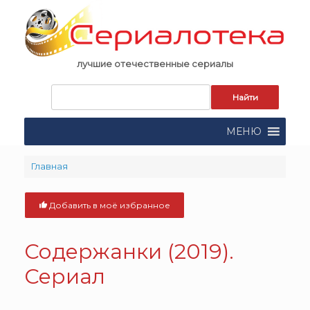
Skip
to
content
лучшие отечественные сериалы
Запрос
для
поиска:
МЕНЮ
Главная
Добавить в моё избранное
Содержанки (2019).
Сериал