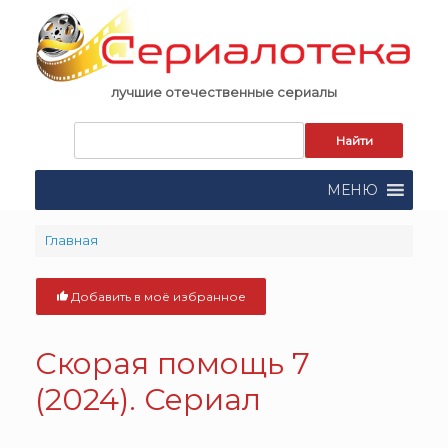
Skip
to
content
лучшие отечественные сериалы
Запрос
для
поиска:
МЕНЮ
Главная
Добавить в моё избранное
Скорая помощь 7
(2024). Сериал