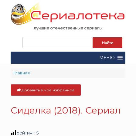
Skip
to
content
лучшие отечественные сериалы
Запрос
для
поиска:
МЕНЮ
Главная
Добавить в моё избранное
Сиделка (2018). Сериал
рейтинг:
5