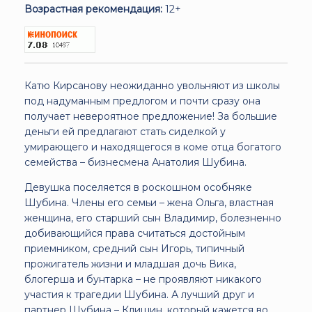
Возрастная рекомендация:
12+
Катю Кирсанову неожиданно увольняют из школы
под надуманным предлогом и почти сразу она
получает невероятное предложение! За большие
деньги ей предлагают стать сиделкой у
умирающего и находящегося в коме отца богатого
семейства – бизнесмена Анатолия Шубина.
Девушка поселяется в роскошном особняке
Шубина. Члены его семьи – жена Ольга, властная
женщина, его старший сын Владимир, болезненно
добивающийся права считаться достойным
приемником, средний сын Игорь, типичный
прожигатель жизни и младшая дочь Вика,
блогерша и бунтарка – не проявляют никакого
участия к трагедии Шубина. А лучший друг и
партнер Шубина – Клишин, который кажется во