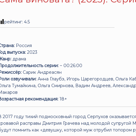
рейтинг:
4.5
Страна:
Россия
Год выпуска:
2023
Жанр:
драма
Продолжительность серии:
~ 00:26:00
Режиссёр:
Сарик Андреасян
Роли озвучивали:
Анна Глаубэ, Игорь Царегородцев, Ольга К
Ольга Тумайкина, Ольга Смирнова, Вадим Андреев, Александр
Макаров
Возрастная рекомендация:
18+
В 2017 году тихий подмосковный город Серпухов оказываетс
кровавой расправы Дмитрия Грачева над молодой супругой М
будут помнить как «девушку, которой муж отрубил топором р