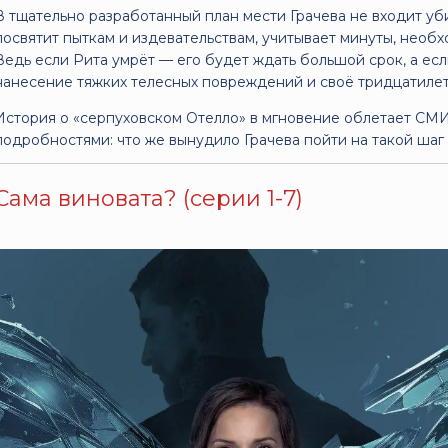
В тщательно разработанный план мести Грачева не входит уб
посвятит пыткам и издевательствам, учитывает минуты, необ
Ведь если Рита умрёт — его будет ждать большой срок, а есл
нанесение тяжких телесных повреждений и своё тридцатилет
История о «серпуховском Отелло» в мгновение облетает СМИ
подробностями: что же вынудило Грачева пойти на такой шаг и
Сама виновата? (серии 1-7)