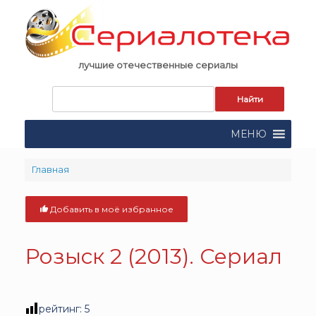
Skip
to
content
лучшие отечественные сериалы
Запрос
для
поиска:
МЕНЮ
Главная
Добавить в моё избранное
Розыск 2 (2013). Сериал
рейтинг:
5