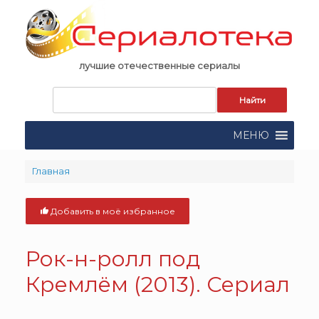
Skip
to
content
лучшие отечественные сериалы
Запрос
для
поиска:
МЕНЮ
Главная
Добавить в моё избранное
Рок-н-ролл под
Кремлём (2013). Сериал