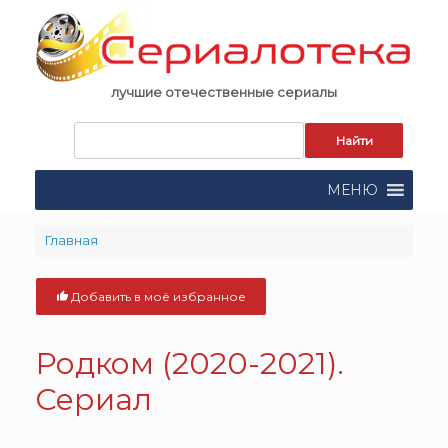
Skip
to
content
лучшие отечественные сериалы
Запрос
для
поиска:
МЕНЮ
Главная
Добавить в моё избранное
Родком (2020-2021).
Сериал