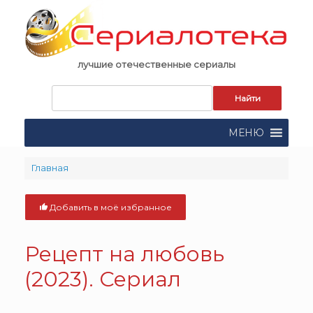
Skip
to
content
лучшие отечественные сериалы
Запрос
для
поиска:
МЕНЮ
Главная
Добавить в моё избранное
Рецепт на любовь
(2023). Сериал