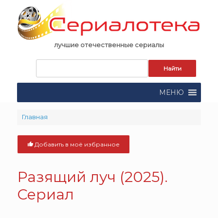
Skip
to
content
лучшие отечественные сериалы
Запрос
для
поиска:
МЕНЮ
Главная
Добавить в моё избранное
Разящий луч (2025).
Сериал