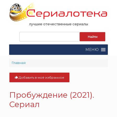
Skip
to
content
лучшие отечественные сериалы
Запрос
для
поиска:
МЕНЮ
Главная
Добавить в моё избранное
Пробуждение (2021).
Сериал