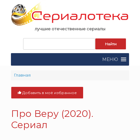
Skip
to
content
лучшие отечественные сериалы
Запрос
для
поиска:
МЕНЮ
Главная
Добавить в моё избранное
Про Веру (2020).
Сериал