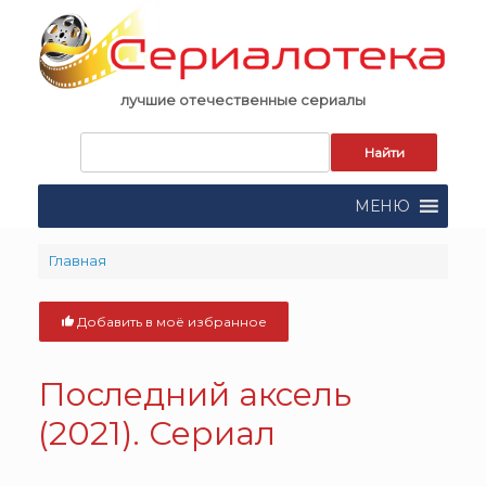
Skip
to
content
лучшие отечественные сериалы
Запрос
для
поиска:
МЕНЮ
Главная
Добавить в моё избранное
Последний аксель
(2021). Сериал