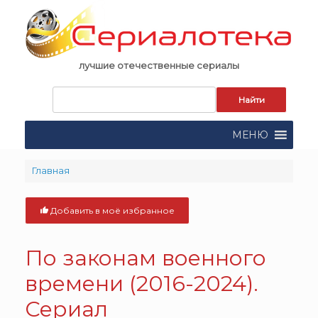
Skip
to
content
лучшие отечественные сериалы
Запрос
для
поиска:
МЕНЮ
Главная
Добавить в моё избранное
По законам военного
времени (2016-2024).
Сериал