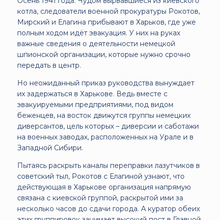
Осень 1941 года. Чудом вырвавшиеся из киевского
котла, следователи военной прокуратуры Рокотов,
Мирский и Елагина прибывают в Харьков, где уже
полным ходом идёт эвакуация. У них на руках
важные сведения о деятельности немецкой
шпионской организации, которые нужно срочно
передать в центр.
Но неожиданный приказ руководства вынуждает
их задержаться в Харькове. Ведь вместе с
эвакуируемыми предприятиями, под видом
беженцев, на восток движутся группы немецких
диверсантов, цель которых – диверсии и саботажи
на военных заводах, расположенных на Урале и в
Западной Сибири.
Пытаясь раскрыть каналы переправки лазутчиков в
советский тыл, Рокотов с Елагиной узнают, что
действующая в Харькове организация напрямую
связана с киевской группой, раскрытой ими за
несколько часов до сдачи города. А куратор обеих
этих группировок занимает высокий пост в Главной