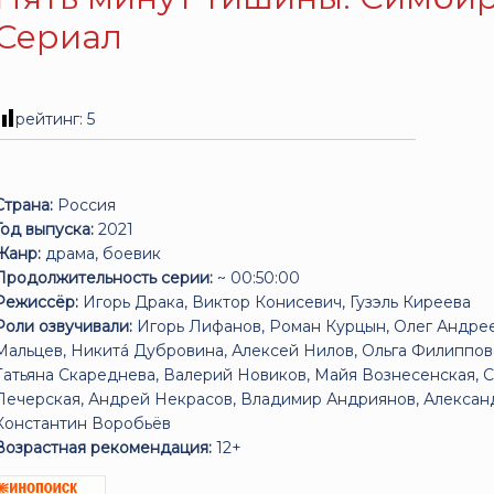
Сериал
рейтинг:
5
Страна:
Россия
Год выпуска:
2021
Жанр:
драма, боевик
Продолжительность серии:
~ 00:50:00
Режиссёр:
Игорь Драка, Виктор Конисевич, Гузэль Киреева
Роли озвучивали:
Игорь Лифанов, Роман Курцын, Олег Андре
Мальцев, Никитá Дубровина, Алексей Нилов, Ольга Филиппов
Татьяна Скареднева, Валерий Новиков, Майя Вознесенская, С
Печерская, Андрей Некрасов, Владимир Андриянов, Александ
Константин Воробьёв
Возрастная рекомендация:
12+