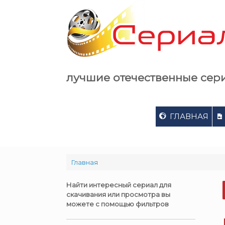
Skip
to
content
лучшие отечественные сер
ГЛАВНАЯ
Главная
Найти интересный сериал для
скачивания или просмотра вы
можете с помощью фильтров