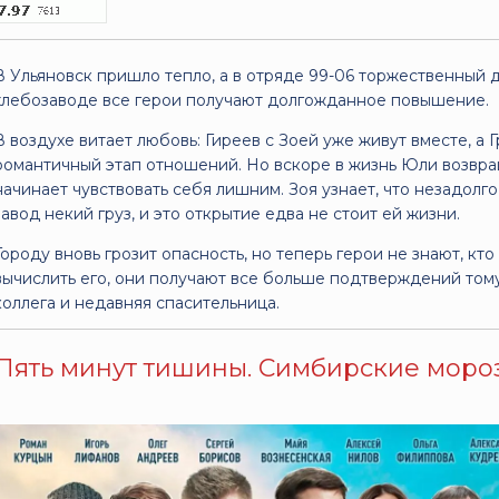
В Ульяновск пришло тепло, а в отряде 99-06 торжественный д
хлебозаводе все герои получают долгожданное повышение.
В воздухе витает любовь: Гиреев с Зоей уже живут вместе, а
романтичный этап отношений. Но вскоре в жизнь Юли возвращ
начинает чувствовать себя лишним. Зоя узнает, что незадолг
завод некий груз, и это открытие едва не стоит ей жизни.
Городу вновь грозит опасность, но теперь герои не знают, кто
вычислить его, они получают все больше подтверждений тому,
коллега и недавняя спасительница.
Пять минут тишины. Симбирские морозы