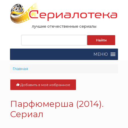
Skip
to
content
лучшие отечественные сериалы
Запрос
для
поиска:
МЕНЮ
Главная
Добавить в моё избранное
Парфюмерша (2014).
Сериал