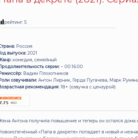
рейтинг:
5
Страна:
Россия
Год выпуска:
2021
Жанр:
комедия, семейный
Продолжительность серии:
~ 00:16:00
Режиссёр:
Вадим Плохотников
Роли озвучивали:
Антон Лирник, Герда Пугачева, Марк Румян
Возрастная рекомендация:
18+ (озвучка с цензурой)
Жена Антона получила повышение и теперь он остался дома о
Новоиспечённый «Папа в декрете» попадает в новый и незна