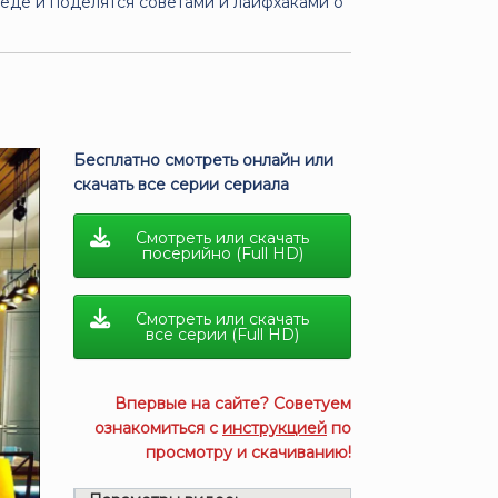
беде и поделятся советами и лайфхаками о
Бесплатно смотреть онлайн или
скачать все серии сериала
Смотреть или скачать
посерийно (Full HD)
Смотреть или скачать
все серии (Full HD)
Впервые на сайте? Советуем
ознакомиться с
инструкцией
по
просмотру и скачиванию!