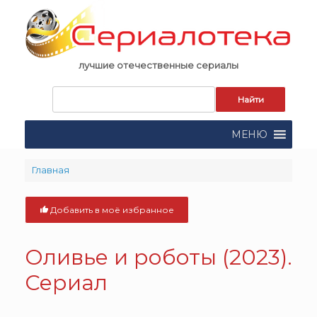
Skip
to
content
лучшие отечественные сериалы
Запрос
для
поиска:
МЕНЮ
Главная
Добавить в моё избранное
Оливье и роботы (2023).
Сериал