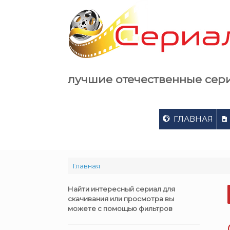
Skip
to
content
лучшие отечественные сер
ГЛАВНАЯ
Главная
Найти интересный сериал для
скачивания или просмотра вы
можете с помощью фильтров