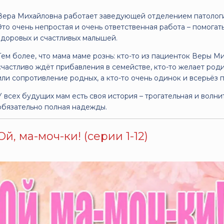
Вера Михайловна работает заведующей отделением патологи
Это очень непростая и очень ответственная работа – помога
здоровых и счастливых малышей.
Тем более, что мама маме рознь: кто-то из пациенток Веры М
счастливо ждёт прибавления в семействе, кто-то желает род
или сопротивление родных, а кто-то очень одинок и всерьёз
У всех будущих мам есть своя история – трогательная и волни
обязательно полная надежды.
Ой, ма-моч-ки! (серии 1-12)