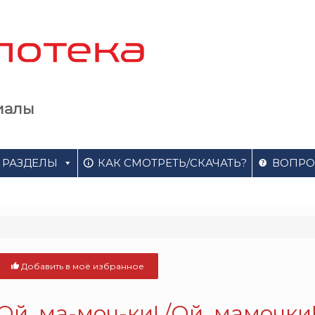
иалы
РАЗДЕЛЫ
КАК СМОТРЕТЬ/СКАЧАТЬ?
ВОПРО
Добавить в моё избранное
Ой, ма-моч-ки! /Ой, мамочки!