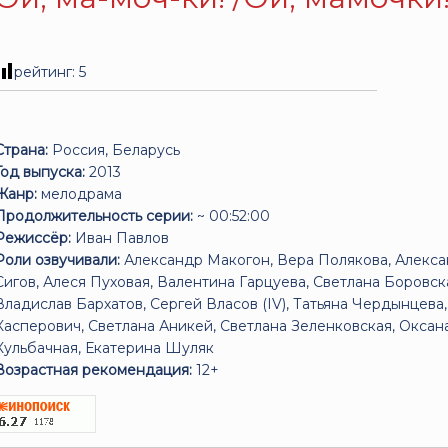
рейтинг:
5
Страна:
Россия, Беларусь
Год выпуска:
2013
Жанр:
мелодрама
Продолжительность серии:
~ 00:52:00
Режиссёр:
Иван Павлов
Роли озвучивали:
Александр Макогон, Вера Полякова, Алекса
Сигов, Алеся Пуховая, Валентина Гарцуева, Светлана Боровс
Владислав Бархатов, Сергей Власов (IV), Татьяна Чердынцева
Касперович, Светлана Аникей, Светлана Зеленковская, Оксан
Кульбачная, Екатерина Шуляк
Возрастная рекомендация:
12+