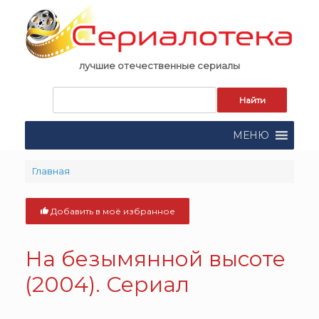
Skip
to
content
лучшие отечественные сериалы
Запрос
для
поиска:
МЕНЮ
Главная
Добавить в моё избранное
На безымянной высоте
(2004). Сериал