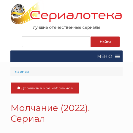
Skip
to
content
лучшие отечественные сериалы
Запрос
для
поиска:
МЕНЮ
Главная
Добавить в моё избранное
Молчание (2022).
Сериал