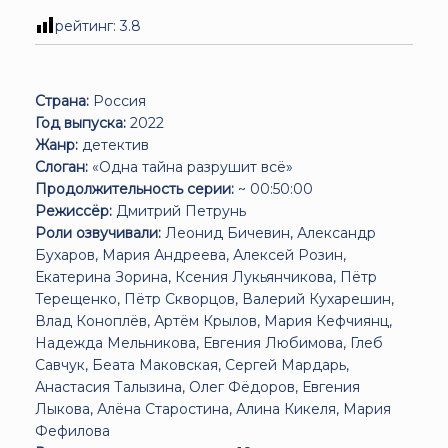
рейтинг:
3.8
Страна:
Россия
Год выпуска:
2022
Жанр:
детектив
Слоган:
«Одна тайна разрушит всё»
Продолжительность серии:
~ 00:50:00
Режиссёр:
Дмитрий Петрунь
Роли озвучивали:
Леонид Бичевин, Александр
Бухаров, Мария Андреева, Алексей Розин,
Екатерина Зорина, Ксения Лукьянчикова, Пётр
Терещенко, Пётр Скворцов, Валерий Кухарешин,
Влад Коноплёв, Артём Крылов, Мария Кефчиянц,
Надежда Мельникова, Евгения Любимова, Глеб
Савчук, Беата Маковская, Сергей Мардарь,
Анастасия Талызина, Олег Фёдоров, Евгения
Лыкова, Алёна Старостина, Алина Кикеля, Мария
Фефилова