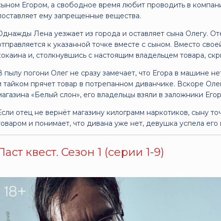
сыном Егором, а свободное время любит проводить в компан
поставляет ему запрещенные вещества.
Однажды Лена уезжает из города и оставляет сына Олегу. От
отправляется к указанной точке вместе с сыном. Вместо сво
кокаина и, столкнувшись с настоящим владельцем товара, ск
В пылу погони Олег не сразу замечает, что Егора в машине не
и тайком прячет товар в потрепанном диванчике. Вскоре Олег 
магазина «Белый слон», его владельцы взяли в заложники Его
Если отец не вернёт магазину килограмм наркотиков, сыну то
товаром и понимает, что дивана уже нет, девушка успела его 
Ласт квест. Сезон 1 (серии 1-9)