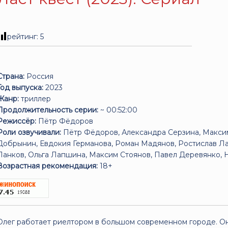
рейтинг:
5
Страна:
Россия
Год выпуска:
2023
Жанр:
триллер
Продолжительность серии:
~ 00:52:00
Режиссёр:
Пётр Фёдоров
Роли озвучивали:
Пётр Фёдоров, Александра Серзина, Максим
Добрынин, Евдокия Германова, Роман Мадянов, Ростислав Л
Панков, Ольга Лапшина, Максим Стоянов, Павел Деревянко, 
Возрастная рекомендация:
18+
Олег работает риелтором в большом современном городе. Он