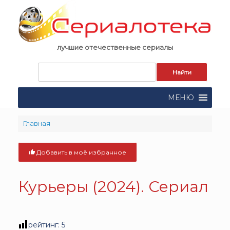
Skip
to
content
лучшие отечественные сериалы
Запрос
для
поиска:
МЕНЮ
Главная
Добавить в моё избранное
Курьеры (2024). Сериал
рейтинг:
5