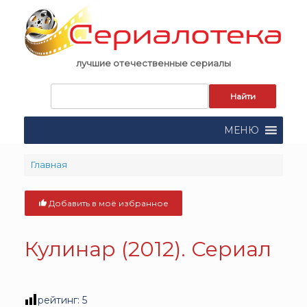
Skip
to
content
лучшие отечественные сериалы
Запрос
для
поиска:
МЕНЮ
Главная
Добавить в моё избранное
Кулинар (2012). Сериал
рейтинг:
5