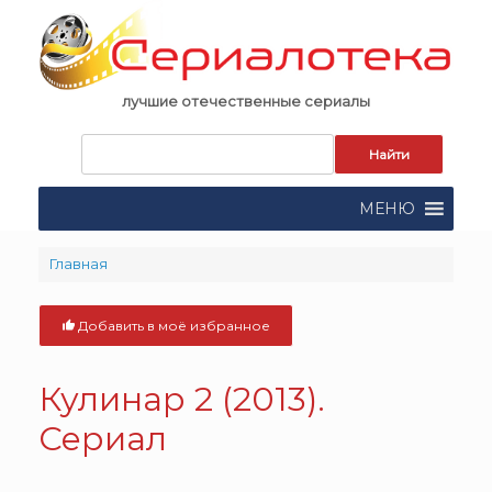
Skip
to
content
лучшие отечественные сериалы
Запрос
для
поиска:
МЕНЮ
Главная
Добавить в моё избранное
Кулинар 2 (2013).
Сериал