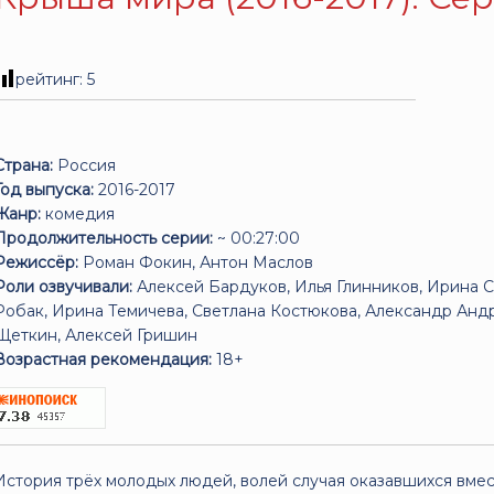
рейтинг:
5
Страна:
Россия
Год выпуска:
2016-2017
Жанр:
комедия
Продолжительность серии:
~ 00:27:00
Режиссёр:
Роман Фокин, Антон Маслов
Роли озвучивали:
Алексей Бардуков, Илья Глинников, Ирина 
Робак, Ирина Темичева, Светлана Костюкова, Александр Анд
Щеткин, Алексей Гришин
Возрастная рекомендация:
18+
История трёх молодых людей, волей случая оказавшихся вме