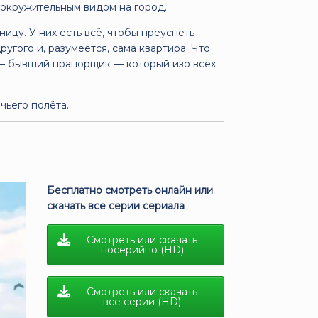
вокружительным видом на город.
ицу. У них есть всё, чтобы преуспеть —
угого и, разумеется, сама квартира. Что
д — бывший прапорщик — который изо всех
чьего полёта.
Бесплатно смотреть онлайн или
скачать все серии сериала
Смотреть или скачать
посерийно (HD)
Смотреть или скачать
все серии (HD)