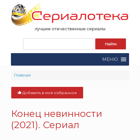
Skip
to
content
лучшие отечественные сериалы
Запрос
для
поиска:
МЕНЮ
Главная
Добавить в моё избранное
Конец невинности
(2021). Сериал