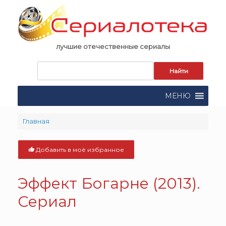
Skip
to
content
лучшие отечественные сериалы
Запрос
для
поиска:
МЕНЮ
Главная
Добавить в моё избранное
Эффект Богарне (2013).
Сериал