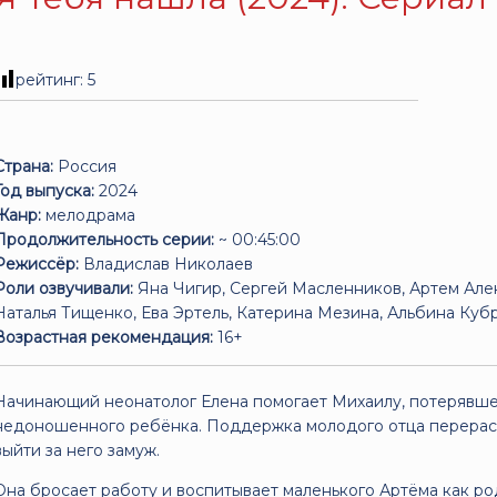
рейтинг:
5
Страна:
Россия
Год выпуска:
2024
Жанр:
мелодрама
Продолжительность серии:
~ 00:45:00
Режиссёр:
Владислав Николаев
Роли озвучивали:
Яна Чигир, Сергей Масленников, Артем Алек
Наталья Тищенко, Ева Эртель, Катерина Мезина, Альбина Куб
Возрастная рекомендация:
16+
Начинающий неонатолог Елена помогает Михаилу, потерявше
недоношенного ребёнка. Поддержка молодого отца перераст
выйти за него замуж.
Она бросает работу и воспитывает маленького Артёма как род