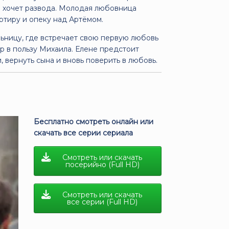
и хочет развода. Молодая любовница
артиру и опеку над Артёмом.
льницу, где встречает свою первую любовь
ор в пользу Михаила. Елене предстоит
, вернуть сына и вновь поверить в любовь.
Бесплатно смотреть онлайн или
скачать все серии сериала
Смотреть или скачать
посерийно (Full HD)
Смотреть или скачать
все серии (Full HD)