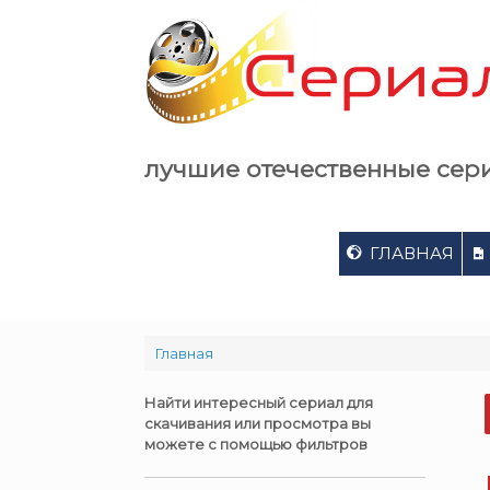
Skip
to
content
лучшие отечественные сер
ГЛАВНАЯ
Главная
Найти интересный сериал для
скачивания или просмотра вы
можете с помощью фильтров