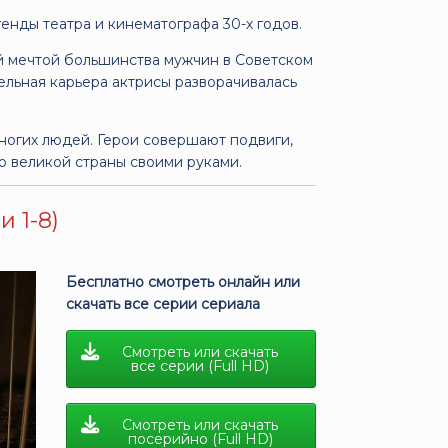
енды театра и кинематографа 30-х годов.
й мечтой большинства мужчин в Советском
ельная карьера актрисы разворачивалась
ногих людей. Герои совершают подвиги,
ю великой страны своими руками.
 1-8)
Бесплатно смотреть онлайн или
скачать все серии сериала
Смотреть или скачать
все серии (Full HD)
Смотреть или скачать
посерийно (Full HD)