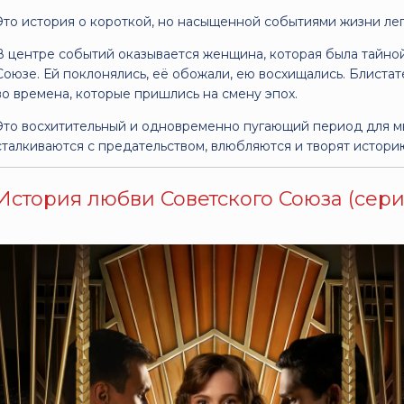
Это история о короткой, но насыщенной событиями жизни лег
В центре событий оказывается женщина, которая была тайно
Союзе. Ей поклонялись, её обожали, ею восхищались. Блистат
во времена, которые пришлись на смену эпох.
Это восхитительный и одновременно пугающий период для м
сталкиваются с предательством, влюбляются и творят истори
История любви Советского Союза (серии