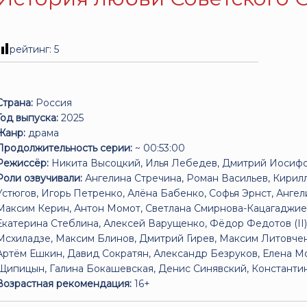
рейтинг:
5
Страна:
Россия
Год выпуска:
2025
Жанр:
драма
Продолжительность серии:
~ 00:53:00
Режиссёр:
Никита Высоцкий, Илья Лебедев, Дмитрий Иосиф
Роли озвучивали:
Ангелина Стречина, Роман Васильев, Кирил
Устюгов, Игорь Петренко, Алёна Бабенко, Софья Эрнст, Анге
Максим Керин, Антон Момот, Светлана Смирнова-Кацагаджиев
Екатерина Стеблина, Алексей Варущенко, Фёдор Федотов (II)
Мсхиладзе, Максим Блинов, Дмитрий Гирев, Максим Литовченк
Артём Ешкин, Давид Сократян, Александр Безруков, Елена М
Щипицын, Галина Бокашевская, Денис Синявский, Константин
Возрастная рекомендация:
16+