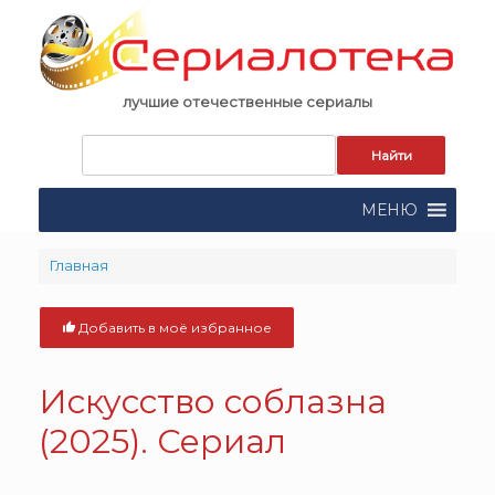
Skip
to
content
лучшие отечественные сериалы
Запрос
для
поиска:
МЕНЮ
Главная
Добавить в моё избранное
Искусство соблазна
(2025). Сериал