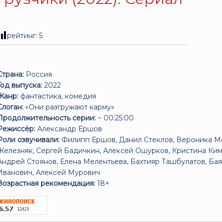
рейтинг:
5
Страна:
Россия
Год выпуска:
2022
Жанр:
фантастика, комедия
Слоган:
«Они разгружают карму»
Продолжительность серии:
~ 00:25:00
Режиссёр:
Александр Ершов
Роли озвучивали:
Филипп Ершов, Данил Стеклов, Вероника Мо
Железняк, Сергей Бадичкин, Алексей Ошурков, Кристина Ким
Андрей Стоянов, Елена Мелентьева, Бахтияр Ташбулатов, Ба
Иванович, Алексей Мурович
Возрастная рекомендация:
18+