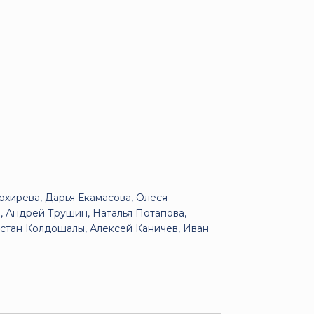
хирева, Дарья Екамасова, Олеся
, Андрей Трушин, Наталья Потапова,
ястан Колдошалы, Алексей Каничев, Иван